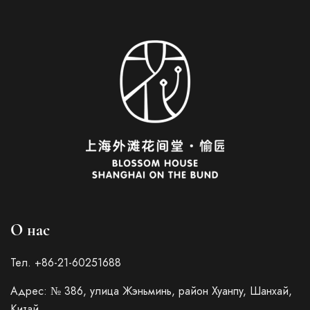
О нас
Italian
Тел. +86-21-60251688
French
Адрес: № 386, улица Жэньминь, район Хуанпу, Шанхай,
German
Китай