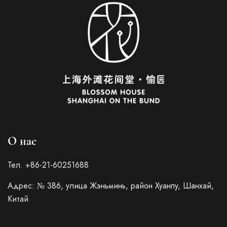
О нас
Тел. +86-21-60251688
Адрес: № 386, улица Жэньминь, район Хуанпу, Шанхай,
Italian
Китай
French
German