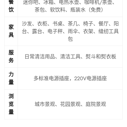
迷你吧、冰箱、电热水壶、咖啡机/茶壶、
餐
茶包、软饮料、瓶装水（免费）
饮
沙发、衣柜、书桌、茶几、椅子、餐厅、阳
家
台、露台、电子秤、雨伞、衣架、缝纫工具
具
包
服
日常清洁用品、清洁工具、熨斗和熨衣板
务
力
多标准电源插座，220V电源插座
量
浏
城市景观、花园景观、庭院景观
览
量