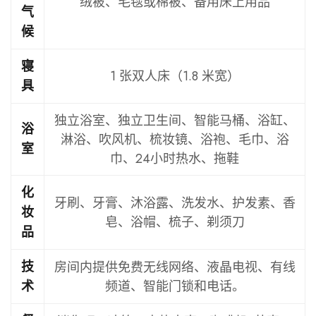
绒被、毛毯或棉被、备用床上用品
气
候
寝
1 张双人床（1.8 米宽）
具
独立浴室、独立卫生间、智能马桶、浴缸、
浴
淋浴、吹风机、梳妆镜、浴袍、毛巾、浴
室
巾、24小时热水、拖鞋
化
牙刷、牙膏、沐浴露、洗发水、护发素、香
妆
皂、浴帽、梳子、剃须刀
品
房间内提供免费无线网络、液晶电视、有线
技
频道、智能门锁和电话。
术