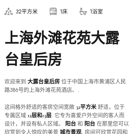
32平方米
1床
1浴室
上海外滩花苑大露
台皇后房
欢迎来到
位于中国上海市黄浦区人民
大露台皇后房
路386号的上海外滩花苑酒店。.
这间格外舒适的客房空间宽敞
舒适，位于
32平方米
专属区域
. 它专为喜爱户外空间的客人而
12层和13层
设计，并设有私人区域。
和
在那里您可以
阳台
阳台
欣赏到令人惊叹的美景
, 房间可欣赏花园和
城市景观