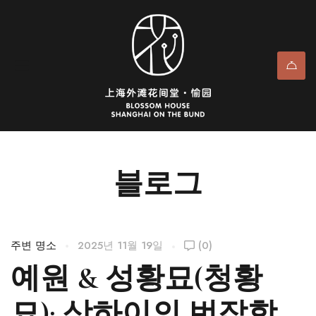
블로그
주변 명소
2025년 11월 19일
(0)
예원 & 성황묘(청황
묘): 상하이의 번잡함