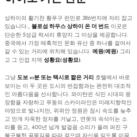
상하이의 활기찬 황푸구 런민로 386번지에 자리 잡고
있습니다.,
이곳은
블로섬 하우스 상하이 온 더 번드
단순한 5성급 럭셔리 휴양지 그 이상을 제공합니다.
중국에서 가장 매혹적인 문화 유산 중 하나를 걸어서
갈 수 있는 거리에 위치해 있습니다.
그리
예원(예원)
고 그 인접 지역
.
성황묘(성황묘)
그냥
호텔에서 바로
도보 10분 또는 택시로 짧은 거리
보이는 이 두 곳은 도시의 번잡함과는 완전히 대조적
인 아름다움을 선사합니다. 와이탄은 식민 시대의 웅
장함을 자랑하고 푸둥의 스카이라인은 미래지향적인
야망으로 빛나지만, 위위안 정원은 잠시 속도를 늦추
고 안개 자욱한 정자를 거닐고, 연못의 속삭이는 소
리를 듣고, 400년 넘게 발걸음 소리가 울려 퍼진 구
불구불한 골목길을 따라 걸으며 자신을 잊도록 이끌