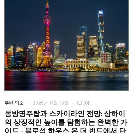
주변 명소
2025년 11월 19일
(0)
주
동방명주탑과 스카이라인 전망: 상하이
의 상징적인 높이를 탐험하는 완벽한 가
이드 - 블로섬 하우스 온 더 번드에서 단