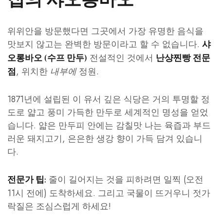
위위안을 방문했다면 그곳에서 가장 유명한 음식을
맛보지 않고는 완벽한 방문이라고 할 수 없습니다.
샤
전설적인 것에서
오롱바오 (수프 만두)
난샹찐빵 전문
, 위치한
내부에
정원.
점
1871년에 설립된 이 유서 깊은 식당은 거의 투명할 정
도로 얇고 풍미 가득한 만두로 세계적인 명성을 얻었
습니다. 얇은 만두피 안에는 감칠맛 나는 육즙과 부드
러운 돼지고기, 은은한 생강 향이 가득 담겨 있습니
다.
줄이 길어지는 것을 피하려면 일찍 (오전
전문가 팁:
11시 전에) 도착하세요. 그리고 국물이 뜨거우니 젓가
락질은 조심스럽게 하세요!