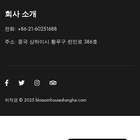
회사 소개
전화: +86-21-60251688
주소: 중국 상하이시 황푸구 런민로 386호
Italian
French
German
Spanish
Japanese
저작권 © 2025 blossomhouseshanghai.com
Russian
Chinese (Hong Kong)
Chinese (China)
English