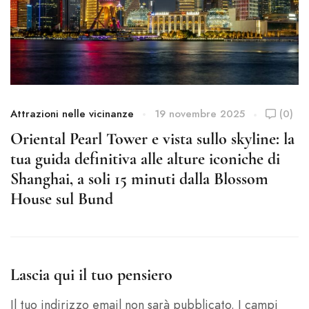
Attrazioni nelle vicinanze
19 novembre 2025
(0)
At
Oriental Pearl Tower e vista sullo skyline: la
N
tua guida definitiva alle alture iconiche di
S
Shanghai, a soli 15 minuti dalla Blossom
d
House sul Bund
s
Lascia qui il tuo pensiero
Il tuo indirizzo email non sarà pubblicato.
I campi