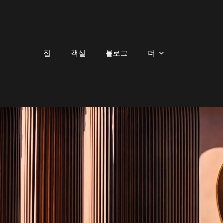
집
객실
블로그
더