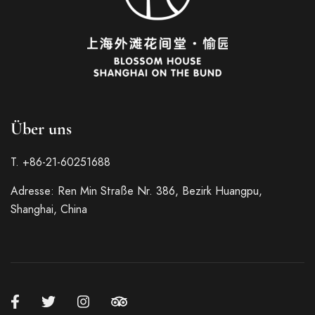
Über uns
Italian
T. +86-21-60251688
French
Adresse: Ren Min Straße Nr. 386, Bezirk Huangpu,
Spanish
Shanghai, China
Japanese
Korean
Russian
Chinese (Hong Kong)
Chinese (China)