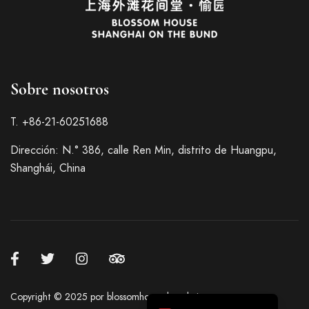
Sobre nosotros
Italian
T. +86-21-60251688
French
Dirección: N.° 386, calle Ren Min, distrito de Huangpu,
German
Shanghái, China
Japanese
Korean
Russian
Chinese (Hong Kong)
Chinese (China)
English
Copyright © 2025 por blossomhouseshanghai.com