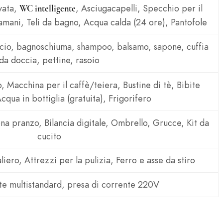
ivata,
, Asciugacapelli, Specchio per il
WC intelligente
mani, Teli da bagno, Acqua calda (24 ore), Pantofole
ricio, bagnoschiuma, shampoo, balsamo, sapone, cuffia
da doccia, pettine, rasoio
o, Macchina per il caffè/teiera, Bustine di tè, Bibite
cqua in bottiglia (gratuita), Frigorifero
na pranzo, Bilancia digitale, Ombrello, Grucce, Kit da
cucito
liero, Attrezzi per la pulizia, Ferro e asse da stiro
te multistandard, presa di corrente 220V