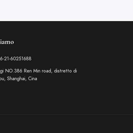
siamo
86-21-60251688
gi NO.386 Ren Min road, distretto di
u, Shanghai, Cina