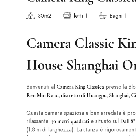
30m2
letti 1
Bagni 1
Camera Classic Ki
House Shanghai O
Benvenuti al
presso la Bl
Camera King Classica
Ren Min Road, distretto di Huangpu, Shanghai, C
Questa camera spaziosa e ben arredata è prog
rilassante.
e situato sul
30 metri quadrati
Dall'8°
(1,8 m di larghezza). La stanza è rigorosamen