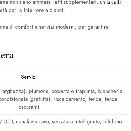
ene non siano ammessi letti supplementari, un
la culla
tà pari o inferiore a 6 anni.
mma di comfort e servizi moderni, per garantire
mera
Servizi
i larghezza), piumone, coperta o trapunta, biancheria
 condizionata (gratuita), riscaldamento, tende, tende
oscuranti
 LCD, canali via cavo, serratura intelligente, telefono