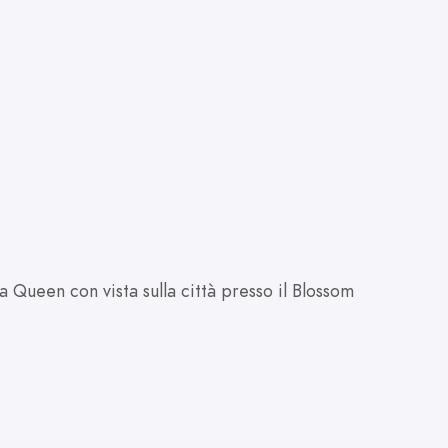
Camer
32m2
Queen con vista sulla città presso il Blossom
Camera Gra
Shanghai O
DETTAGLI