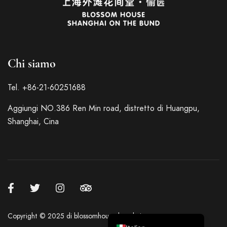
Chi siamo
French
Tel. +86-21-60251688
German
Aggiungi NO.386 Ren Min road, distretto di Huangpu,
Spanish
Shanghai, Cina
Japanese
Korean
Russian
Chinese (Hong Kong)
Chinese (China)
English
Copyright © 2025 di blossomhouseshanghai.com