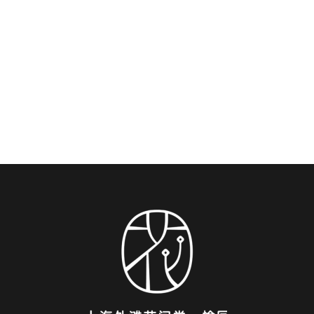
Benvenuti nella Panoramic Bund View King Room
dell'elegante Blossom House Shanghai On The Bund,
situato al numero 386 di Ren Min Road, distretto di
Huangpu, Shanghai, Cina. Scoprite il meglio...
DETTAGLIO DELLA STANZA