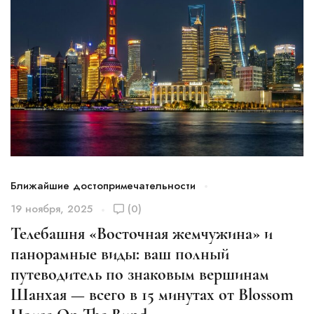
Ближайшие достопримечательности
Б
19 ноября, 2025
(0)
1
Телебашня «Восточная жемчужина» и
Н
панорамные виды: ваш полный
Ш
путеводитель по знаковым вершинам
п
Шанхая — всего в 15 минутах от Blossom
м