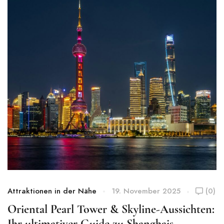
Attraktionen in der Nähe
19. November 2025
(0)
At
Oriental Pearl Tower & Skyline-Aussichten:
N
Ihr ultimativer Guide zu Shanghais
–