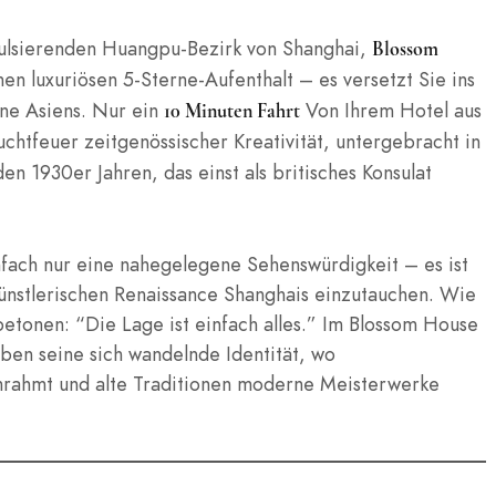
pulsierenden Huangpu-Bezirk von Shanghai,
Blossom
nen luxuriösen 5-Sterne-Aufenthalt – es versetzt Sie ins
ene Asiens. Nur ein
Von Ihrem Hotel aus
10 Minuten Fahrt
uchtfeuer zeitgenössischer Kreativität, untergebracht in
 1930er Jahren, das einst als britisches Konsulat
nfach nur eine nahegelegene Sehenswürdigkeit – es ist
künstlerischen Renaissance Shanghais einzutauchen. Wie
tonen: “Die Lage ist einfach alles.” Im Blossom House
ben seine sich wandelnde Identität, wo
 umrahmt und alte Traditionen moderne Meisterwerke