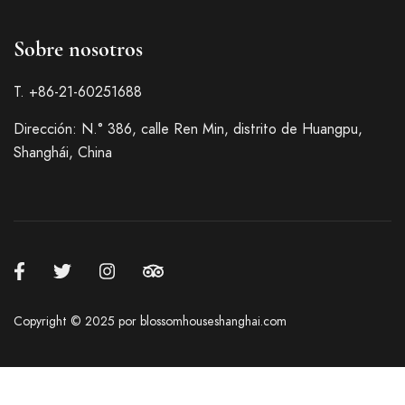
Sobre nosotros
T. +86-21-60251688
Dirección: N.° 386, calle Ren Min, distrito de Huangpu,
Shanghái, China
Italian
French
German
Japanese
Korean
Copyright © 2025 por blossomhouseshanghai.com
Russian
Chinese (Hong Kong)
Chinese (China)