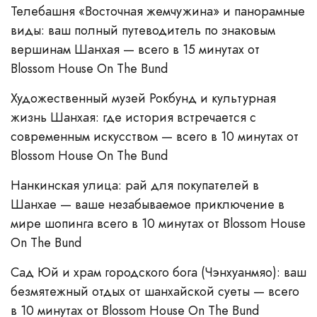
Телебашня «Восточная жемчужина» и панорамные
виды: ваш полный путеводитель по знаковым
вершинам Шанхая — всего в 15 минутах от
Blossom House On The Bund
Художественный музей Рокбунд и культурная
жизнь Шанхая: где история встречается с
современным искусством — всего в 10 минутах от
Blossom House On The Bund
Italian
Нанкинская улица: рай для покупателей в
French
Шанхае — ваше незабываемое приключение в
мире шопинга всего в 10 минутах от Blossom House
German
On The Bund
Spanish
Сад Юй и храм городского бога (Чэнхуанмяо): ваш
Japanese
безмятежный отдых от шанхайской суеты — всего
Korean
в 10 минутах от Blossom House On The Bund