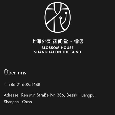
Über uns
T. +86-21-60251688
Adresse: Ren Min Straße Nr. 386, Bezirk Huangpu,
Italian
Shanghai, China
French
Spanish