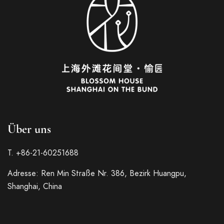
Über uns
T. +86-21-60251688
Adresse: Ren Min Straße Nr. 386, Bezirk Huangpu,
Italian
Shanghai, China
French
Spanish